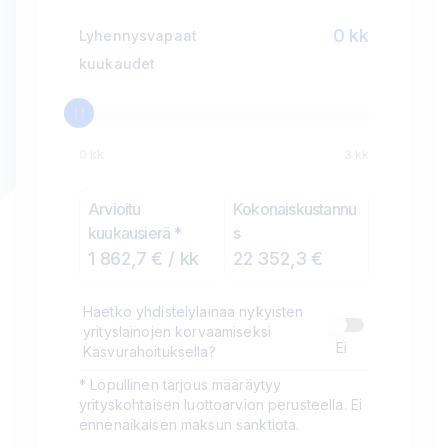
0
kk
Lyhennysvapaat
kuukaudet
0 kk
3 kk
Arvioitu
Kokonaiskustannu
kuukausierä
*
s
1 862,7 € / kk
22 352,3 €
Haetko yhdistelylainaa nykyisten
yrityslainojen korvaamiseksi
Ei
Kasvurahoituksella?
* Lopullinen tarjous määräytyy
yrityskohtaisen luottoarvion perusteella. Ei
ennenaikaisen maksun sanktiota.