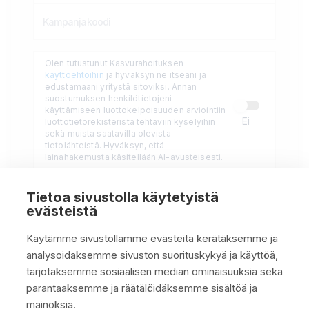
Olen tutustunut Kasvurahoituksen
käyttöehtoihin
ja hyväksyn ne itseäni ja
edustamaani yritystä sitoviksi. Annan
suostumuksen henkilötietojeni
käyttämiseen luottokelpoisuuden arviointiin
Ei
luottotietorekisteristä tehtäviin kyselyihin
sekä muista saatavilla olevista
tietolähteistä. Hyväksyn, että
lainahakemusta käsitellään AI-avusteisesti.
Tietoa sivustolla käytetyistä
evästeistä
Pyydä lainatarjous
→
Käytämme sivustollamme evästeitä kerätäksemme ja
Hakemus n. 2 min · Päätös samana päivänä · Maksuton
analysoidaksemme sivuston suorituskykyä ja käyttöä,
tarjotaksemme sosiaalisen median ominaisuuksia sekä
parantaaksemme ja räätälöidäksemme sisältöä ja
mainoksia.