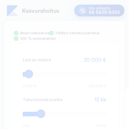
Ota yhteyttä
09 6829 8003
Ilman vakuuksia
Päätös samana päivänä
100 % suomalainen
20 000
€
Lainan määrä
2 000 €
250 000 €
12
kk
Takaisinmaksuaika
2 kk
48 kk