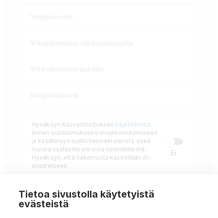
Hyväksyn Kasvurahoituksen
käyttöehdot
.
Annan suostumuksen tietojen noutamiseen
ja käsittelyyn luottotietorekisteristä sekä
muista saatavilla olevista tietolähteistä.
Ei
Hyväksyn, että hakemusta käsitellään AI-
avusteisesti.
Tietoa sivustolla käytetyistä
evästeistä
Pyydä lainatarjous
→