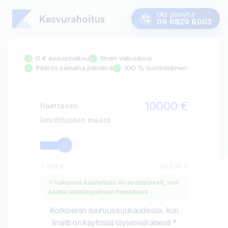
Ota yhteyttä
09 6829 8003
0 € avausmaksu
Ilman vakuuksia
Päätös samana päivänä
100 % suomalainen
10000
€
Haettavan
limiittiluoton määrä
2 000 €
50 000 €
⚡ Hakemus käsitellään AI-avusteisesti, voit
saada lainatarjouksen minuutissa
Korkoerän suuruus kuukaudessa, kun
limiitti on käytössä täysimääräisesti
*