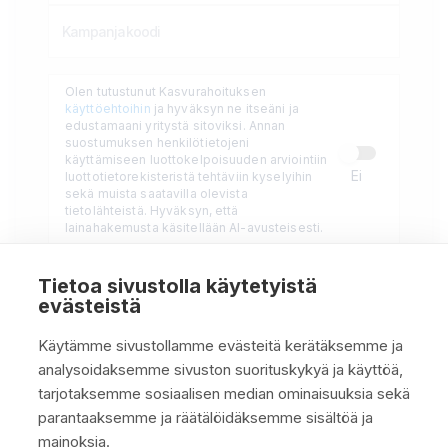
Olen tutustunut Kasvurahoituksen
käyttöehtoihin
ja hyväksyn ne itseäni ja
edustamaani yritystä sitoviksi. Annan
suostumuksen henkilötietojeni
käyttämiseen luottokelpoisuuden arviointiin
Ei
luottotietorekisteristä tehtäviin kyselyihin
sekä muista saatavilla olevista
tietolähteistä. Hyväksyn, että
lainahakemusta käsitellään AI-avusteisesti.
Tietoa sivustolla käytetyistä
evästeistä
Pyydä lainatarjous
→
Käytämme sivustollamme evästeitä kerätäksemme ja
Hakemus n. 2 min · Päätös samana päivänä · Maksuton
analysoidaksemme sivuston suorituskykyä ja käyttöä,
tarjotaksemme sosiaalisen median ominaisuuksia sekä
parantaaksemme ja räätälöidäksemme sisältöä ja
mainoksia.