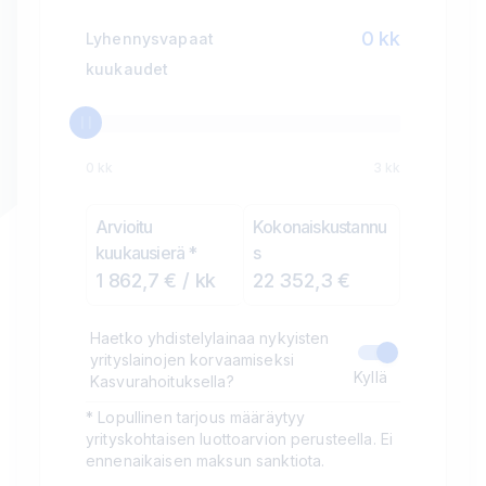
0
kk
Lyhennysvapaat
kuukaudet
0 kk
3 kk
Arvioitu
Kokonaiskustannu
kuukausierä
*
s
1 862,7 € / kk
22 352,3 €
Haetko yhdistelylainaa nykyisten
yrityslainojen korvaamiseksi
Kyllä
Kasvurahoituksella?
* Lopullinen tarjous määräytyy
yrityskohtaisen luottoarvion perusteella. Ei
ennenaikaisen maksun sanktiota.