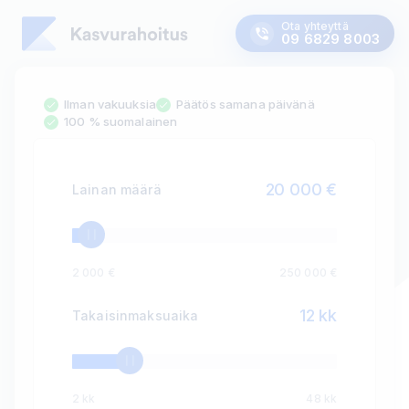
Ota yhteyttä
09 6829 8003
Ilman vakuuksia
Päätös samana päivänä
100 % suomalainen
20 000
€
Lainan määrä
2 000 €
250 000 €
12
kk
Takaisinmaksuaika
2 kk
48 kk